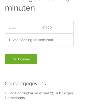
minuten
100
euro
1 uur
1
€ 100
u
u
L. von Bönninghausenstraat
Nu boeken
Contactgegevens
L. von Bönninghausenstraat 23, Tubbergen,
Netherlands