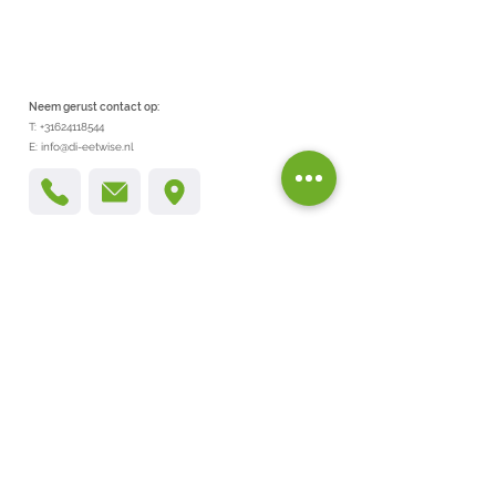
Neem gerust contact op:
T:
+31624118544
E:
info@di-eetwise.nl
Adressen
Gezondheidscentrum Glanermaten
Jacob Roggeveenstraat 45
7534 CD, Enschede
Gezondheidscentrum Uniek Tubbergen
L. von Bönninghausenstraat 23
7651 AA, Tubbergen
Gezondheidscentrum Het Klokkenbelt
Klokkenbelt 52
7602 AG Almelo
Ook is het mogelijk om
online
dieetadvisering te krijgen!