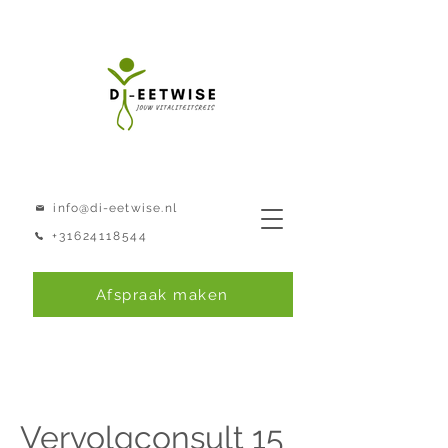
info@di-eetwise.nl
+31624118544
Afspraak maken
Vervolgconsult 15