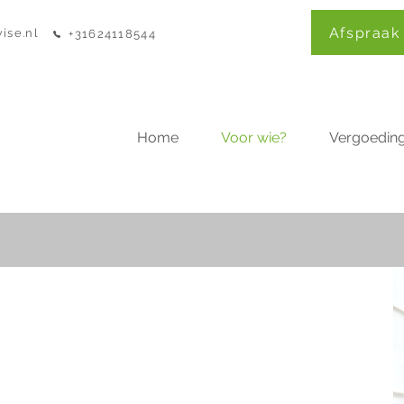
Afspraak
ise.nl
+31624118544
Home
Voor wie?
Vergoeding