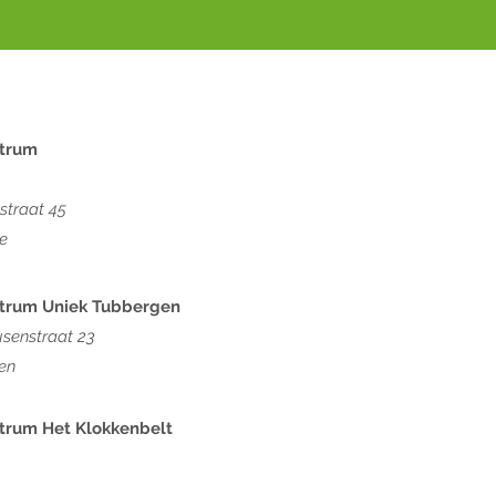
Neem gerust contact op:
T:
+31624118544
E:
info@di-eetwise.nl
trum
traat 45
e
trum Uniek Tubbergen
usenstraat 23
en
trum Het Klokkenbelt