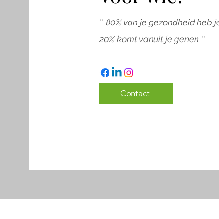
''
80% van je gezondheid heb je
20% komt vanuit je genen
''
Contact