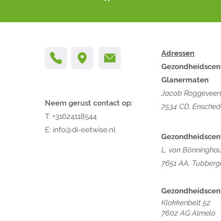
Adressen
Gezondheidscen
Glanermaten
Jacob Roggeveens
Neem gerust contact op:
7534 CD, Ensched
T:
+31624118544
E:
info@di-eetwise.nl
Gezondheidscen
L. von Bönningha
7651 AA, Tubberg
Gezondheidscen
Klokkenbelt 52
7602 AG Almelo