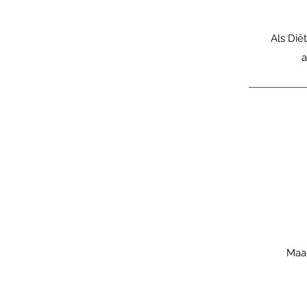
Als Dië
a
Maag