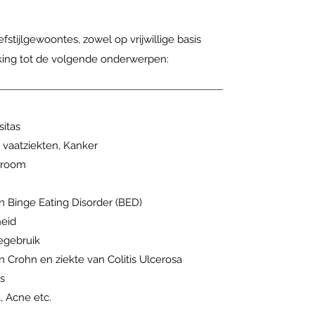
stijlgewoontes, zowel op vrijwillige basis
king tot de volgende onderwerpen:
itas
 vaatziekten, Kanker
ndroom
n Binge Eating Disorder (BED)
eid
iegebruik
n Crohn en ziekte van Colitis Ulcerosa
s
 Acne etc.