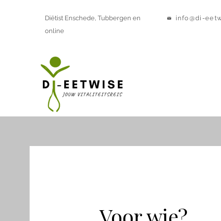
info@di-eetw
Diëtist Enschede, Tubbergen en
online
Voor wie?