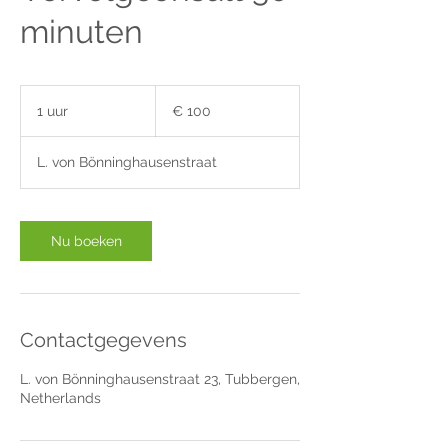
minuten
100
euro
1 uur
1
€ 100
u
u
L. von Bönninghausenstraat
Nu boeken
Contactgegevens
L. von Bönninghausenstraat 23, Tubbergen,
Netherlands