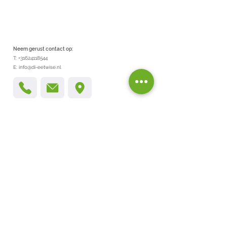
Neem gerust contact op:
T:
+31624118544
E:
info@di-eetwise.nl
Adressen
Gezondheidscentrum Glanermaten
Jacob Roggeveenstraat 45
7534 CD, Enschede
Gezondheidscentrum Uniek Tubbergen
L. von Bönninghausenstraat 23
7651 AA, Tubbergen
Gezondheidscentrum Het Klokkenbelt
Klokkenbelt 52
7602 AG Almelo
Ook is het mogelijk om
online
dieetadvisering te krijgen!