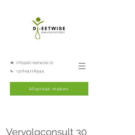
info@di-eetwise.nl
+31624118544
Afspraak maken
Vervolgconsult 30