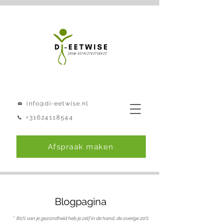
info@di-eetwise.nl
+31624118544
Afspraak maken
Blogpagina
''
80% van je gezondheid heb je zelf in de hand, de overige 20%