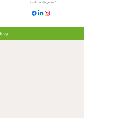
komt vanuit je genen
''
Blog