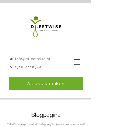
info@di-eetwise.nl
+31624118544
Afspraak maken
Blogpagina
''
80% van je gezondheid heb je zelf in de hand, de overige 20%