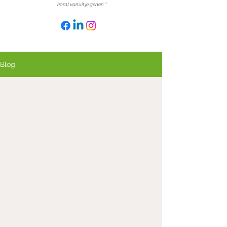
komt vanuit je genen
''
Blog