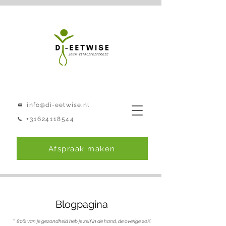
info@di-eetwise.nl
+31624118544
Afspraak maken
Blogpagina
''
80% van je gezondheid heb je zelf in de hand, de overige 20%