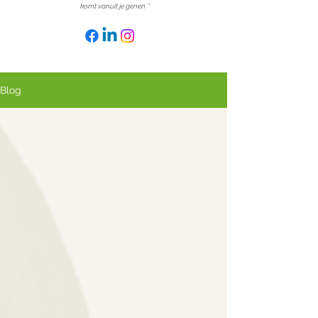
komt vanuit je genen
''
Blog